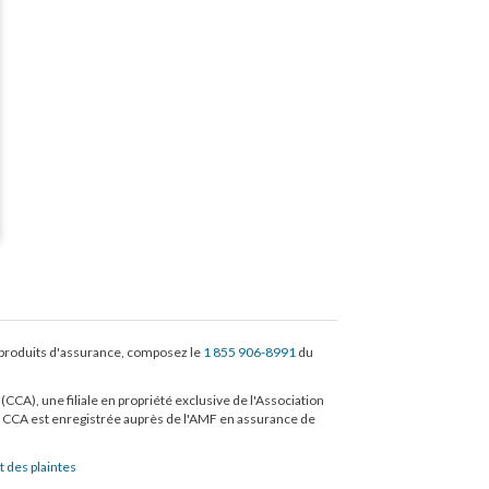
s produits d'assurance, composez le
1 855 906-8991
du
CCA), une filiale en propriété exclusive de l'Association
 CCA est enregistrée auprès de l'AMF en assurance de
t des plaintes